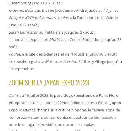
Luxembourg jusqu’au 6 juillet ;
Giovanni Bellini
, au musée Jacquemart-André jusqu’au 17 juillet ;
Basquiat X Wharol. À quatre mains
, à la Fondation Louis Vuitton
jusqu’au 28 août ;
Sarah Bernhardt
, au Petit Palais jusqu’au 27 août ;
La nouvelle exposition
Moï Ver
, au Centre Pompidou jusqu’au 28
août ;
Foules
, à la Cité des Sciences et de l’Industrie jusqu’au 6 août ;
L’exposition gratuite
Mais vous êtes food
, à Bercy Village jusqu’au
19 septembre…
ZOOM SUR LA JAPAN EXPO 2023
Du 13 au 16 juillet 2023, le
parc des expositions de Paris Nord
Villepinte
accueille, pour la 22ème édition, la très célèbre
Japan
Expo
. Mettant à l’honneur la culture nippone, le festival attire de
nombreux visiteurs qui se réunissent autour de leur passion
pour le manga, le jeu vidéo, ou encore le cosplay.