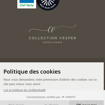
Mentions légales & CGV
CONDITIONS GÉNÉRALES DE VENTE
Site by Cendyn
Language
Réservez en toute confiance
RÉSERVER
MEILLEUR TARIF GARANTI