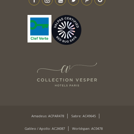
Amadeus: ACPAR478
Sabre: AC49645
Galileo / Apollo: AC24087
Worldspan: AC0478