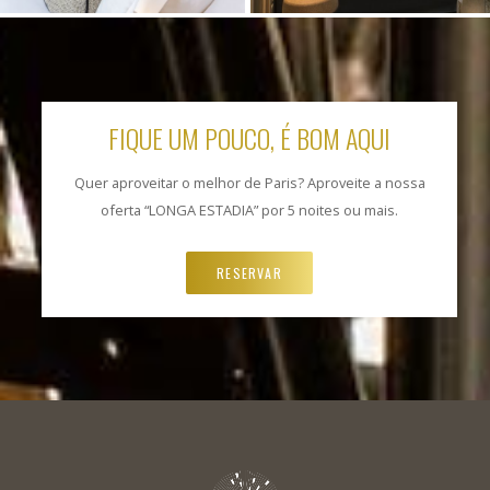
FIQUE UM POUCO, É BOM AQUI
Quer aproveitar o melhor de Paris? Aproveite a nossa
oferta “LONGA ESTADIA” por 5 noites ou mais.
RESERVAR