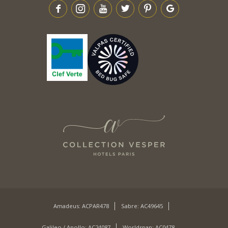
Amadeus: ACPAR478
Sabre: AC49645
Galileo / Apollo: AC24087
Worldspan: AC0478