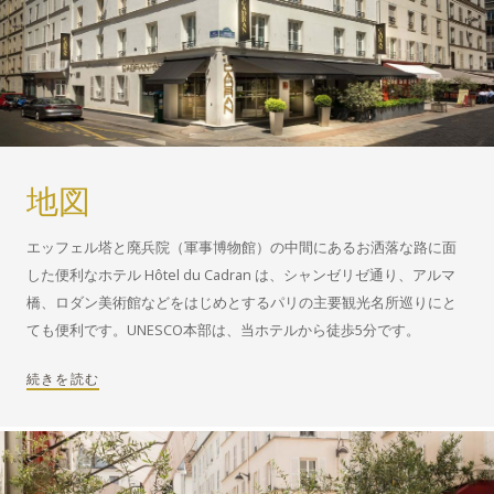
地図
エッフェル塔と廃兵院（軍事博物館）の中間にあるお洒落な路に面
した便利なホテル Hôtel du Cadran は、シャンゼリゼ通り、アルマ
橋、ロダン美術館などをはじめとするパリの主要観光名所巡りにと
ても便利です。UNESCO本部は、当ホテルから徒歩5分です。
続きを読む