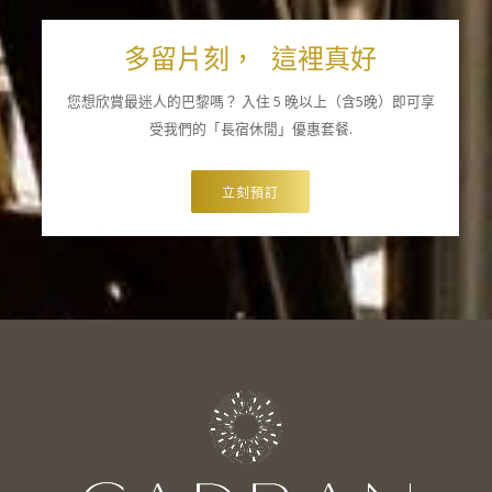
多留片刻， 這裡真好
您想欣賞最迷人的巴黎嗎？ 入住 5 晚以上（含5晚）即可享
受我們的「長宿休閒」優惠套餐.
立刻預訂