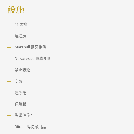
設施
"1 號樓
連通房
Marshall 藍牙喇叭
Nespresso 膠囊咖啡
禁止吸煙
空調
迷你吧
保險箱
熨燙設施"
Rituals牌洗漱用品