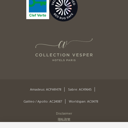
Amadeus: ACPAR478
Sabre: AC49645
Galileo / Apollo: AC24087
Worldspan: AC0478
Disclaimer
隱私政策
Site by Cendyn