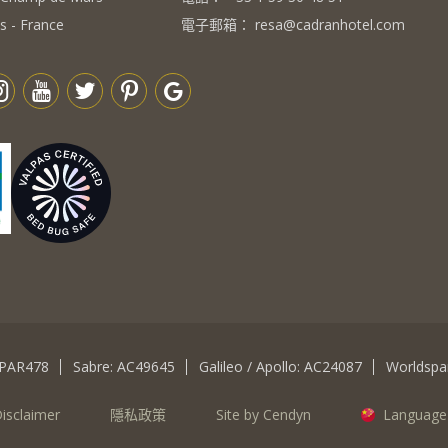
s - France
電子郵箱：
resa@cadranhotel.com
CPAR478
Sabre: AC49645
Galileo / Apollo: AC24087
Worldspa
isclaimer
隱私政策
Site by Cendyn
Language