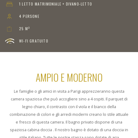
1 LETTO MATRIMONIALE + DIVANO-LETTO
4 PERSONE
25 M²
WI-FI GRATUITO
AMPIO E MODERNO
Le famiglie o gli amici in visita a Parigi apprezzeranno questa
camera spaziosa che può accogliere sino a 4 ospiti. Il parquet di
legno chiaro, il contrasto con il viola e il bianco della
combinazione di colori e gli arredi moderni creano lo stile attuale
e fresco di questa camera. Il bagno privato dispone di una
spaziosa cabina doccia . Il nostro bagno è dotato di una doccia in
stile italiano. Tutte le nostre stanza sono dotate di aria