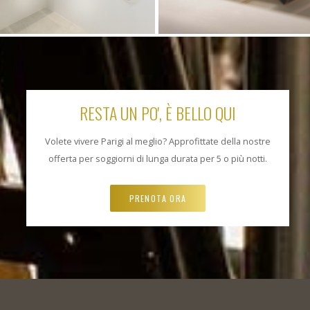
RESTA UN PO', È BELLO QUI
Volete vivere Parigi al meglio? Approfittate della nostre
offerta per soggiorni di lunga durata per 5 o più notti.
PRENOTA ORA